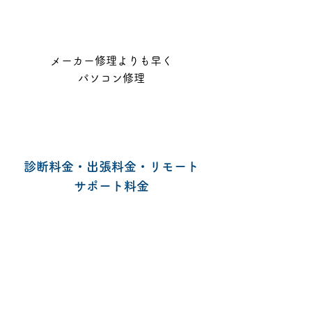
3
メーカー修理よりも早く
パソコン修理
診断料金・出張料金・リモート
サポート料金
通常診断 4,400円
出張料金
盛岡・滝沢：3,300円
雫石・矢巾・紫波：4,400円
八幡平市・岩手町：5,500円