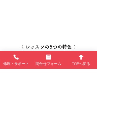
〈 レッスンの5つの特色 〉
個別指導方式
修理・サポート
問合せフォーム
TOPへ戻る
好きな曜日・
時間
にレッス
ン可能
専門用語を使っていない
丁寧でわかりやすいテキスト
パソコンの困り事
​安心サポート
アットホーム